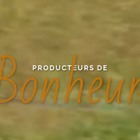
S
a
v
e
u
r
PRODUCTEURS DE